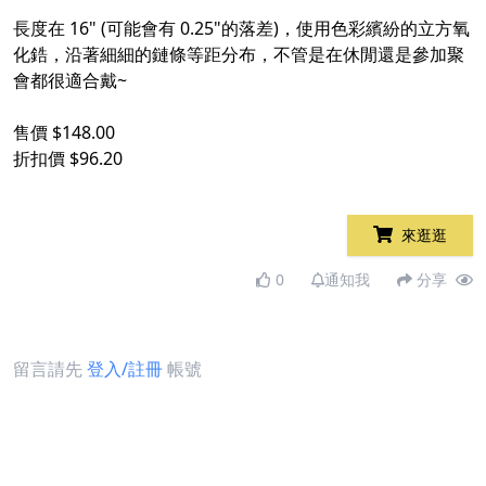
長度在 16" (可能會有 0.25"的落差)，使用色彩繽紛的立方氧
化鋯，沿著細細的鏈條等距分布，不管是在休閒還是參加聚
會都很適合戴~
售價 $148.00
折扣價 $96.20
來逛逛
0
通知我
分享
留言請先
登入/註冊
帳號