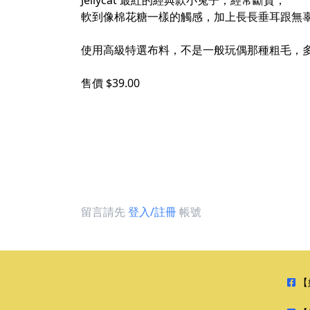
Jellycat 最紅的經典款小兔子，經常斷貨，
軟到像棉花糖一樣的觸感，加上長長垂耳跟無
使用高級特選布料，不是一般玩偶那種粗毛，多
售價 $39.00
留言請先
登入/註冊
帳號
【