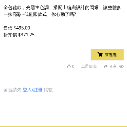
全包鞋款，亮黑主色調，搭配上編織設計的閃耀，讓整體多
一抹亮彩~低鞋跟款式，你心動了嗎?
售價 $495.00
折扣價 $371.25
來逛逛
0
通知我
分享
留言請先
登入/註冊
帳號