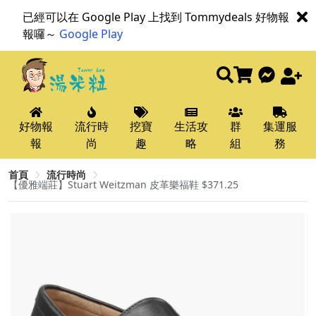
已經可以在 Google Play 上找到 Tommydeals 好物報
報囉～
Google Play
好物報
流行時
挖寶
生活攻
群
集運服
報
尚
趣
略
組
務
首頁
流行時尚
【優雅端莊】Stuart Weitzman 皮革樂福鞋 $371.25