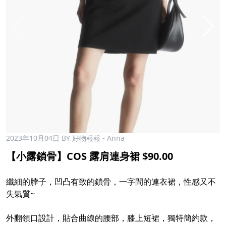
2023年10月04日
BY 好物報報 - Anna
【小露鎖骨】COS 露肩連身裙 $90.00
纖細的脖子，凹凸有致的鎖骨，一字間的連衣裙，性感又不
失氣質~
外翻領口設計，貼合曲線的腰部，膝上短裙，獨特簡約款，