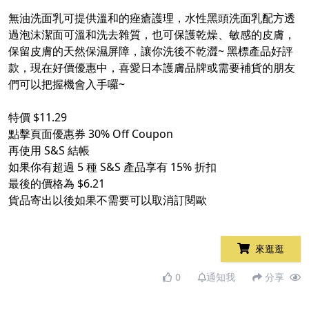
無油洗面乳可提供溫和的痤瘡護理，水性黑頭洗面乳配方透
過泡沫潔面可溫和洗去雜質，也可保護乾燥、敏感的皮膚，
保留皮膚的天然保濕屏障，讓你洗後不乾澀~ 黑標產品好評
款，現在好價優惠中，喜愛日本護膚品牌或需要補貨的朋友
們可以把握機會入手囉~
特價 $11.29
點擊頁面優惠券 30% Off Coupon
再使用 S&S 結帳
如果你有超過 5 種 S&S 產品享有 15% 折扣
最後的價格為 $6.21
貨品寄出以後如果不需要可以取消訂閱歐
來逛逛
0
通知我
分享