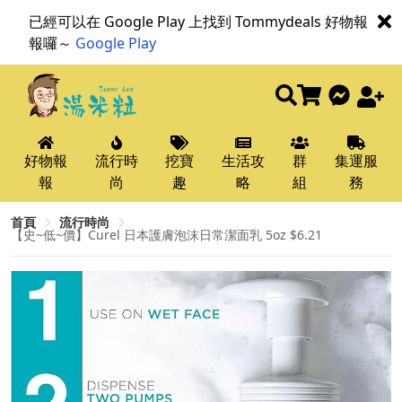
已經可以在 Google Play 上找到 Tommydeals 好物報
報囉～
Google Play
好物報
流行時
挖寶
生活攻
群
集運服
報
尚
趣
略
組
務
首頁
流行時尚
【史~低~價】Curel 日本護膚泡沫日常潔面乳 5oz $6.21