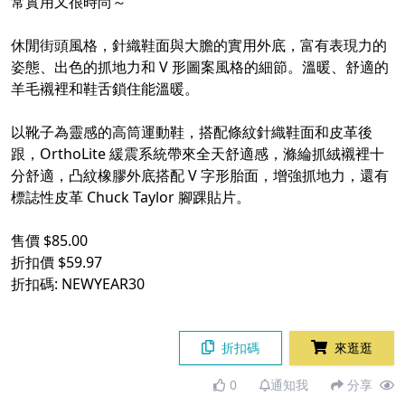
常實用又很時尚～
休閒街頭風格，針織鞋面與大膽的實用外底，富有表現力的
姿態、出色的抓地力和 V 形圖案風格的細節。溫暖、舒適的
羊毛襯裡和鞋舌鎖住能溫暖。
以靴子為靈感的高筒運動鞋，搭配條紋針織鞋面和皮革後
跟，OrthoLite 緩震系統帶來全天舒適感，滌綸抓絨襯裡十
分舒適，凸紋橡膠外底搭配 V 字形胎面，增強抓地力，還有
標誌性皮革 Chuck Taylor 腳踝貼片。
售價 $85.00
折扣價 $59.97
折扣碼: NEWYEAR30
折扣碼
來逛逛
0
通知我
分享