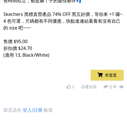
長時間站立，都是腳丫子的最佳夥伴👣
Skechers 黑標直營產品 74% OFF 黑五好價，等你來 +1 囉~
4 色可選，尺碼都有不同優惠，快點進連結看看有沒有自己
的 size 吧~~~
售價 $95.00
折扣價 $24.70
(適用 13, Black/White)
來逛逛
2
通知我
分享
留言請先
登入/註冊
帳號