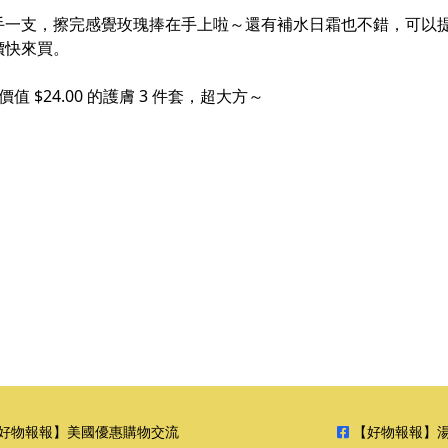
手一支，擦完感覺玫瑰捧在手上啦～還有補水日霜也不錯，可以
價快來買。
值 $24.00 的護膚 3 件套，超大方～
好物報報】美國優惠購物交流
【好物報報】