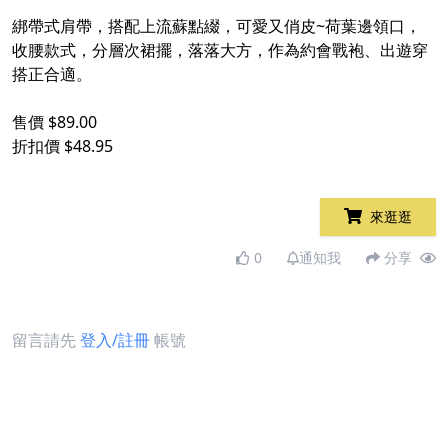
綁帶式肩帶，搭配上流蘇點綴，可愛又俏皮~荷葉邊領口，
收腰款式，分層次裙擺，落落大方，作為約會戰袍、出遊穿
搭正合適。
售價 $89.00
折扣價 $48.95
來逛逛
0
通知我
分享
留言請先
登入/註冊
帳號