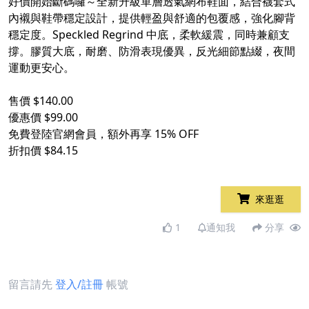
好價開始斷碼囉～全新升級單層透氣網布鞋面，結合襪套式
內襯與鞋帶穩定設計，提供輕盈與舒適的包覆感，強化腳背
穩定度。Speckled Regrind 中底，柔軟緩震，同時兼顧支
撐。膠質大底，耐磨、防滑表現優異，反光細節點綴，夜間
運動更安心。
售價 $140.00
優惠價 $99.00
免費登陸官網會員，額外再享 15% OFF
折扣價 $84.15
來逛逛
1
通知我
分享
留言請先
登入/註冊
帳號