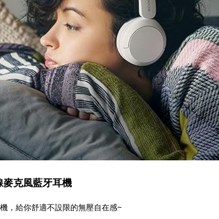
 無線麥克風藍牙耳機
耳機，給你舒適不設限的無壓自在感~