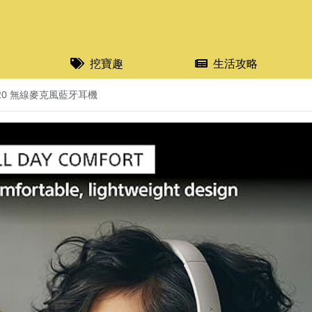
挖寶趣
生活攻略
520 無線麥克風藍牙耳機