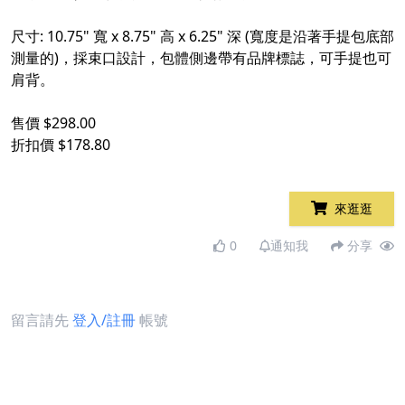
尺寸: 10.75" 寬 x 8.75" 高 x 6.25" 深 (寬度是沿著手提包底部
測量的)，採束口設計，包體側邊帶有品牌標誌，可手提也可
肩背。
售價 $298.00
折扣價 $178.80
來逛逛
0
通知我
分享
留言請先
登入/註冊
帳號