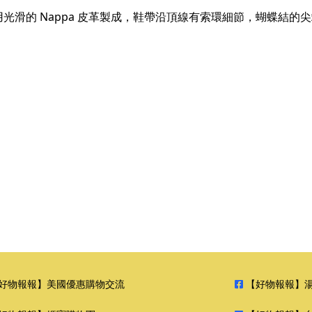
光滑的 Nappa 皮革製成，鞋帶沿頂線有索環細節，蝴蝶結的
好物報報】美國優惠購物交流
【好物報報】