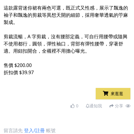
​
這款露背迷你裙有兩色可選，既正式又性感，展示了飄逸的
袖子和飄逸的剪裁等異想天開的細節，採用奢華透氣的苧麻
製成。​
​
剪裁流暢，A 字剪裁，沒有腰部定義，可自行用腰帶或隨興
不使用都行，圓領，彈性袖口，背部有彈性腰帶，穿著舒
適。用鈕扣開合，全襯裡不用擔心曝光。​
​
售價 $200.00​
折扣價 $39.97​
來逛逛
0
通知我
分享
留言請先
登入/註冊
帳號