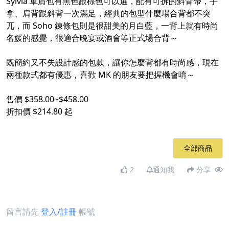
Sylvia 單肩包有黑色跟棕色可以選，配有可拆的斜背帶，手
拿、肩背跟斜背一次滿足，經典的包型什麼場合背都不突
兀，而 Soho 鍊條包則是很甜美的月白藍，一背上就有時尚
名媛的感覺，很適合晚宴或酒會等正式場合背～
既簡約又不失設計感的包款，讓你怎麼背都有時尚感，現在
兩種款式都有優惠，喜歡 MK 的朋友要把握機會唷～
售價 $358.00~$458.00
折扣價 $214.80 起
全部商品
2
通知我
分享
留言請先
登入/註冊
帳號