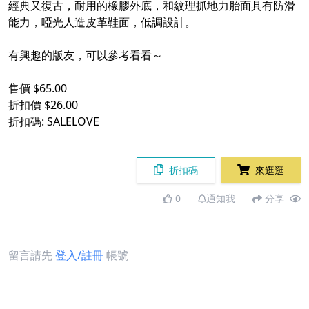
經典又復古，耐用的橡膠外底，和紋理抓地力胎面具有防滑
能力，啞光人造皮革鞋面，低調設計。
有興趣的版友，可以參考看看～
售價 $65.00
折扣價 $26.00
折扣碼: SALELOVE
折扣碼
來逛逛
0
通知我
分享
留言請先
登入/註冊
帳號