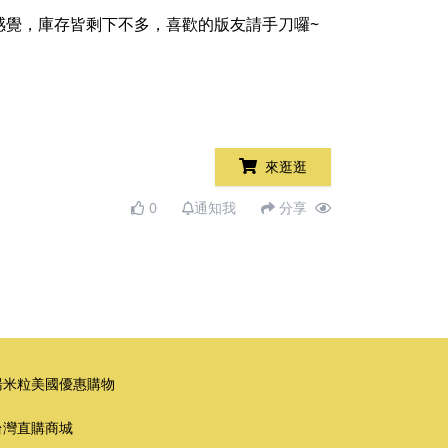
感覺，庫存皆剩下不多，喜歡的版友請手刀囉~
來逛逛
0
通知我
分享
湯米粒美國優惠購物
台灣直購商城