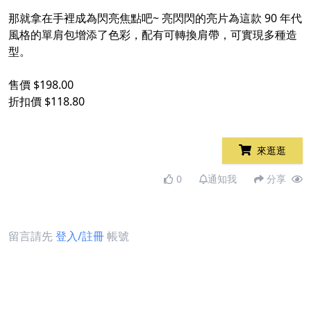
那就拿在手裡成為閃亮焦點吧~ 亮閃閃的亮片為這款 90 年代
風格的單肩包增添了色彩，配有可轉換肩帶，可實現多種造
型。
售價 $198.00
折扣價 $118.80
來逛逛
0
通知我
分享
留言請先
登入/註冊
帳號