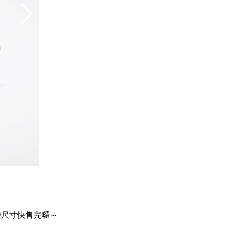
些尺寸快售完囉～