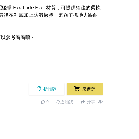
後掌 Floatride Fuel 材質，可提供絕佳的柔軟
，最後在鞋底加上防滑橡膠，兼顧了抓地力跟耐
可以參考看看唷～
折扣碼
來逛逛
0
通知我
分享