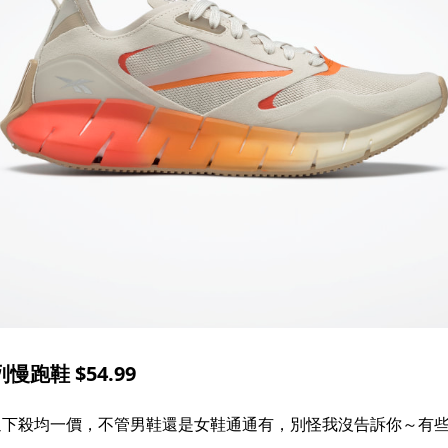
列慢跑鞋 $54.99
式通通下殺均一價，不管男鞋還是女鞋通通有，別怪我沒告訴你～有