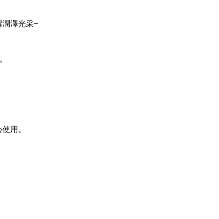
潤澤光采~
感。
心使用。