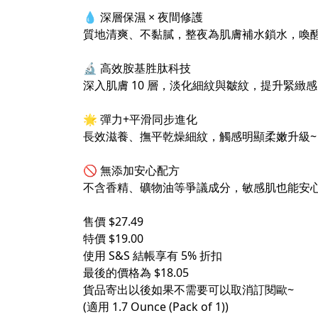
💧 深層保濕 × 夜間修護
質地清爽、不黏膩，整夜為肌膚補水鎖水，喚醒
🔬 高效胺基胜肽科技
深入肌膚 10 層，淡化細紋與皺紋，提升緊緻
🌟 彈力+平滑同步進化
長效滋養、撫平乾燥細紋，觸感明顯柔嫩升級~
🚫 無添加安心配方
不含香精、礦物油等爭議成分，敏感肌也能安
售價 $27.49
特價 $19.00
使用 S&S 結帳享有 5% 折扣
最後的價格為 $18.05
貨品寄出以後如果不需要可以取消訂閱歐~
(適用 1.7 Ounce (Pack of 1))