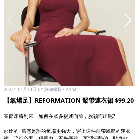
2023年01月14日
BY 好物報報 - Anna
【氣場足】REFORMATION 繫帶連衣裙 $99.20
春節即將到來，如何在眾多親戚面前，脫穎而出呢?
那比的~當然是誰的氣場更強大，穿上這件自帶風範的連衣
裙，暗紅色調，穩重中，不失優雅，可調節繫帶，貼身款