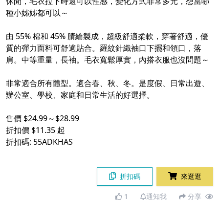
休閒，毛衣拉下時還可以性感，變化方式非常多元，想當哪
種小姊姊都可以～
由 55% 棉和 45% 腈綸製成，超級舒適柔軟，穿著舒適，優
質的彈力面料可舒適貼合。羅紋針織袖口下擺和領口，落
肩。中等重量，長袖。毛衣寬鬆厚實，內搭衣服也沒問題～
非常適合所有體型。適合春、秋、冬。是度假、日常出遊、
辦公室、學校、家庭和日常生活的好選擇。
售價 $24.99～$28.99
折扣價 $11.35 起
折扣碼: 55ADKHAS
折扣碼
來逛逛
1
通知我
分享