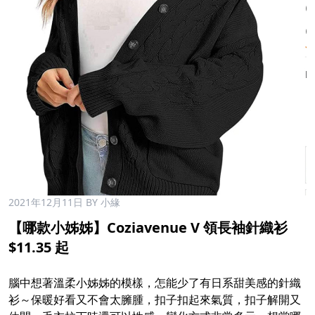
2021年12月11日
BY 小緣
【哪款小姊姊】Coziavenue V 領長袖針織衫
$11.35 起
腦中想著溫柔小姊姊的模樣，怎能少了有日系甜美感的針織
衫～保暖好看又不會太臃腫，扣子扣起來氣質，扣子解開又