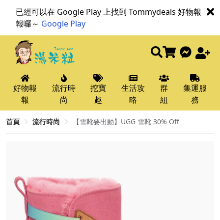
已經可以在 Google Play 上找到 Tommydeals 好物報
報囉～
Google Play
好物報
流行時
挖寶
生活攻
群
集運服
報
尚
趣
略
組
務
首頁
流行時尚
【雪靴要出動】UGG 雪靴 30% Off