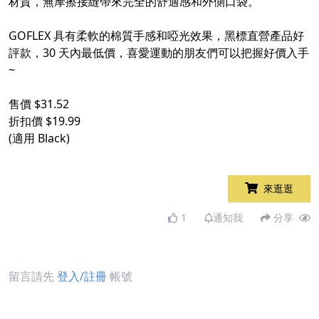
材質，無摩擦接縫帶來完全的舒適感和外側口袋。
GOFLEX 具有柔軟的棉質手感和啞光效果，黑標直營產品好
評款，30 天內最低價，喜愛運動的朋友們可以把握好價入手
~
售價 $31.52
折扣價 $19.99
(適用 Black)
來逛逛
1
通知我
分享
留言請先
登入/註冊
帳號