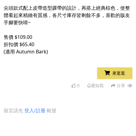
尖頭款式配上皮帶造型踝帶的設計，再搭上經典棕色，使整
體看起來精緻有質感，各尺寸庫存皆剩餘不多，喜歡的版友
手腳要快唷~
售價 $109.00
折扣價 $65.40
(適用 Autumn Bark)
來逛逛
0
通知我
分享
留言請先
登入/註冊
帳號