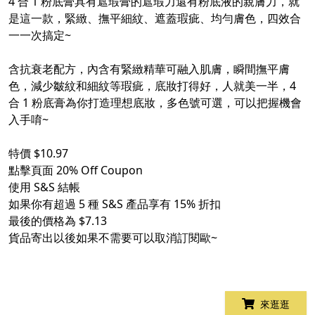
4 合 1 粉底膏具有遮瑕膏的遮瑕力還有粉底液的親膚力，就
是這一款，緊緻、撫平細紋、遮蓋瑕疵、均勻膚色，四效合
一一次搞定~
含抗衰老配方，內含有緊緻精華可融入肌膚，瞬間撫平膚
色，減少皺紋和細紋等瑕疵，底妝打得好，人就美一半，4
合 1 粉底膏為你打造理想底妝，多色號可選，可以把握機會
入手唷~
特價 $10.97
點擊頁面 20% Off Coupon
使用 S&S 結帳
如果你有超過 5 種 S&S 產品享有 15% 折扣
最後的價格為 $7.13
貨品寄出以後如果不需要可以取消訂閱歐~
來逛逛