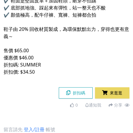
✔️ 鞋面是堅固皮革＋加固鞋頭，耐穿不怕踢
✔️ 底部抓地強、踩起來有彈性，站一整天也不酸
✔️ 顏值極高，配牛仔褲、寬褲、短褲都合拍
鞋子由 20% 回收材質製成，為環保默默出力，穿得也更有意
義～
售價 $65.00
優惠價 $46.00
折扣碼: SUMMER
折扣價: $34.50
折扣碼
來逛逛
0
通知我
分享
留言請先
登入/註冊
帳號