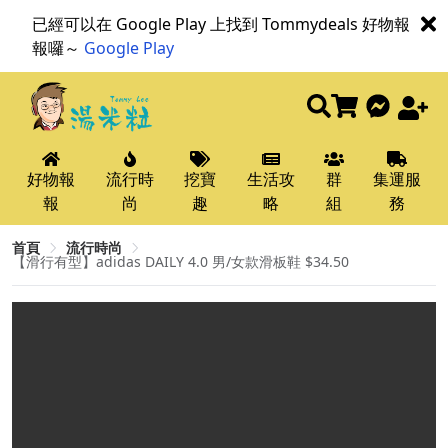
已經可以在 Google Play 上找到 Tommydeals 好物報
報囉～
Google Play
好物報
流行時
挖寶
生活攻
群
集運服
報
尚
趣
略
組
務
首頁
流行時尚
【滑行有型】adidas DAILY 4.0 男/女款滑板鞋 $34.50