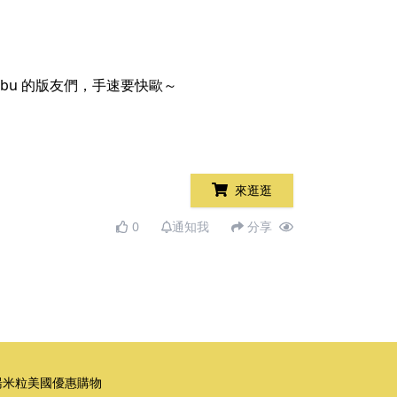
bubu 的版友們，手速要快歐～
來逛逛
0
通知我
分享
湯米粒美國優惠購物