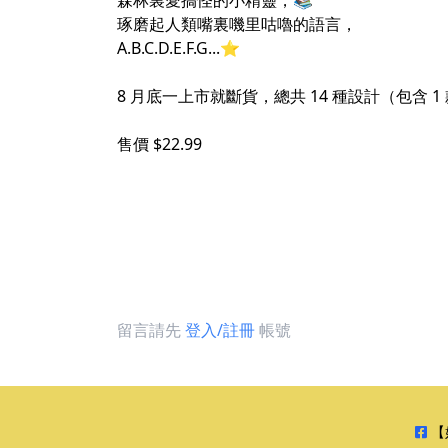
森林裏愛搞怪的小精靈，📚
琢磨起人類嘴裏嘰里咕嚕的語言，
A.B.C.D.E.F.G...⭐
8 月底一上市就斷貨，總共 14 種設計（包含 1
售價 $22.99
留言請先
登入/註冊
帳號
【