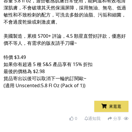
容量 5.8 fl oz，適合敏感肌膚日常使用，能夠溫和有效地清
潔肌膚，不會破壞其天然保濕屏障，採用無油、無皂、低過
敏性和不致粉刺的配方，可洗去多餘的油脂、污垢和細菌，
不會過度乾燥或刺激皮膚。
美國製造，累積 5700+ 評論，4.5 顆星直營好評款，優惠好
價不等人，有需求的版友請手刀囉~
特價 $3.49
如果你有超過 5 種 S&S 產品享有 15% 折扣
最後的價格為 $2.98
貨品寄出以後可以取消下一輪的訂閱歐~
(適用 Unscented:5.8 Fl Oz (Pack of 1))
來逛逛
0
通知我
分享