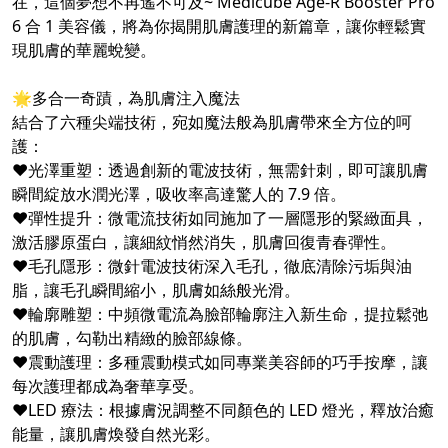
在，這個夢想不再遙不可及~ Medicube Age-R Booster Pro
6 合 1 美容儀，將為你揭開肌膚護理的新篇章，讓你輕鬆實
現肌膚的華麗蛻變。
🌟多合一奇蹟，為肌膚注入魔法
結合了六種尖端技術，宛如魔法般為肌膚帶來全方位的呵
護：
❤️光澤重塑：透過創新的電波技術，無需針刺，即可讓肌膚
瞬間綻放水潤光澤，吸收率高達驚人的 7.9 倍。
❤️彈性提升：微電流技術如同施加了一層隱形的緊緻面具，
激活膠原蛋白，讓細紋悄然消失，肌膚回復青春彈性。
❤️毛孔隱形：微針電波技術深入毛孔，徹底清除污垢與油
脂，讓毛孔瞬間縮小，肌膚如絲般光滑。
❤️輪廓雕塑：中頻微電流為臉部輪廓注入新生命，提拉鬆弛
的肌膚，勾勒出精緻的臉部線條。
❤️震動護理：多種震動模式如同專業美容師的巧手按摩，讓
每次護理都成為奢華享受。
❤️LED 療法：根據膚況調整不同顏色的 LED 燈光，釋放治癒
能量，讓肌膚煥發自然光彩。