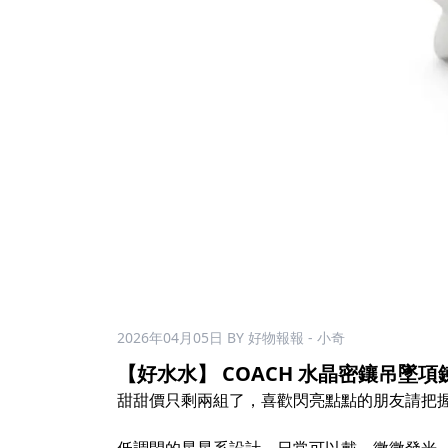
2026年04月05日
BY 好物報報 - 小奇
【好水水】 COACH 水晶密鑲吊墜項鍊耳
甜甜價只剩兩組了，喜歡閃亮點點的朋友請把