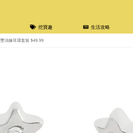
挖寶趣
生活攻略
墜項鍊耳環套裝 $49.99