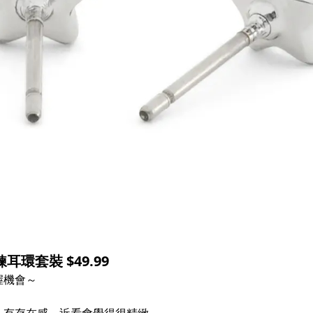
環套裝 $49.99
握機會～