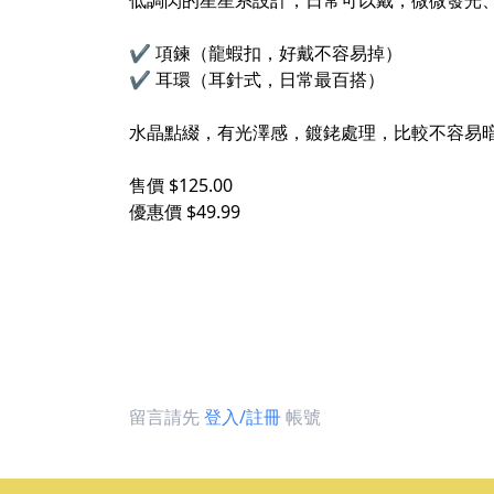
低調閃的星星系設計，日常可以戴，微微發光
✔️ 項鍊（龍蝦扣，好戴不容易掉）
✔️ 耳環（耳針式，日常最百搭）
水晶點綴，有光澤感，鍍銠處理，比較不容易
售價 $125.00
優惠價 $49.99
留言請先
登入/註冊
帳號