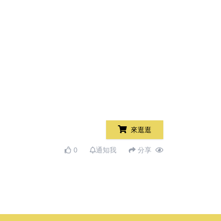
來逛逛
0
通知我
分享