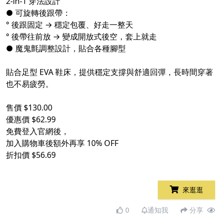
2-in-1 穿法設計
● 可旋轉後跟帶：
° 後跟固定 → 穩定包覆、好走一整天
° 後帶往前放 → 變成開放式後空，套上就走
● 魔鬼氈調整設計，貼合各種腳型
貼合足型 EVA 鞋床，提供穩定支撐與舒適回彈，長時間穿著
也不易疲勞。
售價 $130.00
優惠價 $62.99
免費登入官網後，
加入購物車後額外再享 10% OFF
折扣價 $56.69
來逛逛
0
通知我
分享