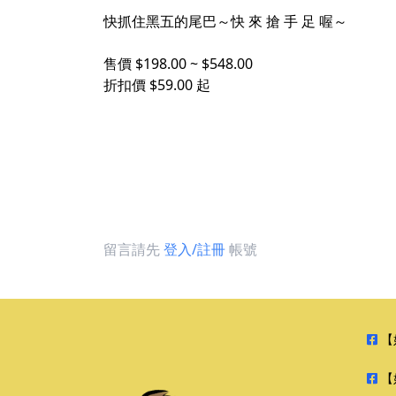
快抓住黑五的尾巴～快 來 搶 手 足 喔～
售價 $198.00 ~ $548.00
折扣價 $59.00 起
留言請先
登入/註冊
帳號
【
【