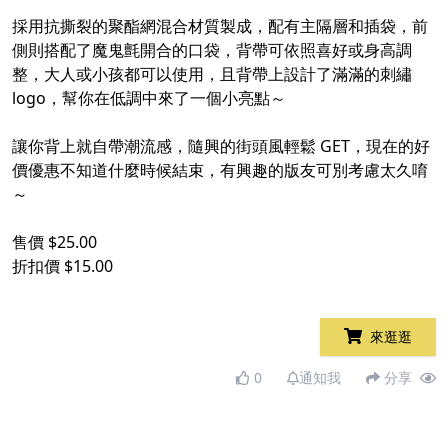
採用抗撕裂的聚酯網混合材質製成，配有主隔層和插袋，前
側則搭配了魔鬼氈開合的口袋，背帶可依照喜好或身高調
整，大人或小孩都可以使用，且背帶上設計了滿滿的刺繡
logo，幫你在低調中來了一個小亮點～
讓你背上就自帶潮流感，隨興的街頭風輕鬆 GET，現在的好
價優惠不知道什麼時候結束，有興趣的版友可別考慮太久唷
～
售價 $25.00
折扣價 $15.00
來逛逛
0
通知我
分享