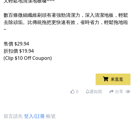
又輕鬆地清潔地板囉~~~
數百條微細纖維刷頭有著強勁清潔力，深入清潔地板，輕鬆
去除頑垢。比傳統拖把更快速有效，省時省力，輕鬆拖地啦
~
售價 $29.94
折扣價 $19.94
(Clip $10 Off Coupon)
來逛逛
0
通知我
分享
留言請先
登入/註冊
帳號