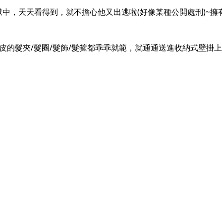
，天天看得到，就不擔心他又出逃啦(好像某種公開處刑)~擁有 
皮的髮夾/髮圈/髮飾/髮箍都乖乖就範，就通通送進收納式壁掛