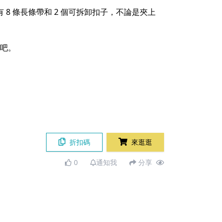
8 條長條帶和 2 個可拆卸扣子，不論是夾上
上吧。
折扣碼
來逛逛
0
通知我
分享