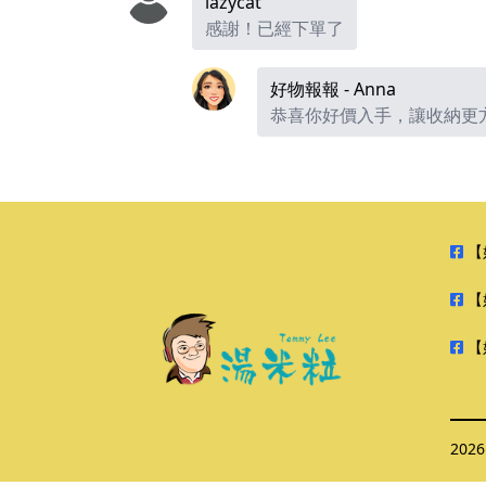
lazycat
感謝！已經下單了
好物報報 - Anna
恭喜你好價入手，讓收納更
【
【
【
202