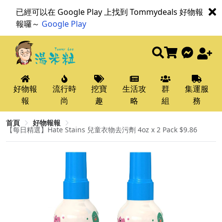
已經可以在 Google Play 上找到 Tommydeals 好物報
報囉～
Google Play
好物報
流行時
挖寶
生活攻
群
集運服
報
尚
趣
略
組
務
首頁
好物報報
【每日精選】Hate Stains 兒童衣物去污劑 4oz x 2 Pack $9.86