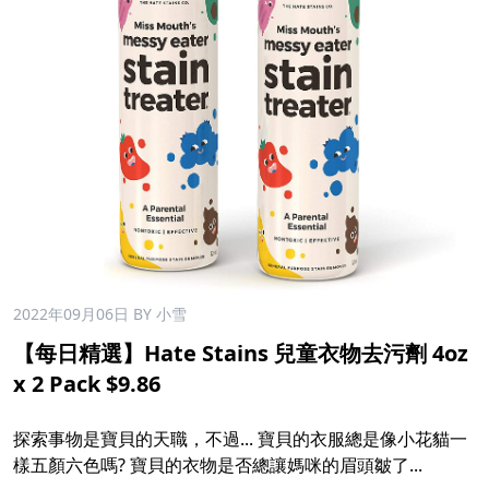
2022年09月06日
BY 小雪
【每日精選】Hate Stains 兒童衣物去污劑 4oz
x 2 Pack $9.86
​
探索事物是寶貝的天職，不過... 寶貝的衣服總是像小花貓一
樣五顏六色嗎? 寶貝的衣物是否總讓媽咪的眉頭皺了... ​