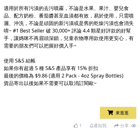
​
適用於所有污漬的去污噴霧，不論是水果、果汁、嬰兒食
品、配方奶粉、番茄醬甚至血漬都有效，易於使用，只需噴
灑、沖洗，不論是頑固的新污漬或是舊的乾燥污漬也會消失
唷~
#1
Best Seller 破 30,000+ 評論 4.4 顆星好評款的好幫
手，讓媽咪不再眉頭深鎖，兒童衣物專用款使用更安心，有
需要的朋友們可以把握好價入手~ ​
​
使用 S&S 結帳​
如果你有超過 5 種 S&S 產品享有 15% 折扣​
最後的價格為 $9.86 (適用 2 Pack - 4oz Spray Bottles)​
貨品寄出以後如果不需要可以取消訂閱歐~​
來逛逛
1
通知我
分享