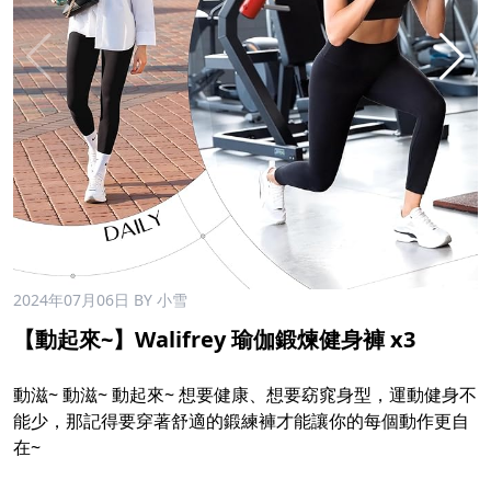
2024年07月06日
BY 小雪
【動起來~】Walifrey 瑜伽鍛煉健身褲 x3
動滋~ 動滋~ 動起來~ 想要健康、想要窈窕身型，運動健身不
能少，那記得要穿著舒適的鍛練褲才能讓你的每個動作更自
在~