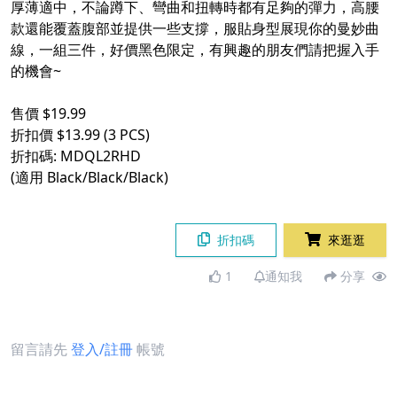
厚薄適中，不論蹲下、彎曲和扭轉時都有足夠的彈力，高腰
款還能覆蓋腹部並提供一些支撐，服貼身型展現你的曼妙曲
線，一組三件，好價黑色限定，有興趣的朋友們請把握入手
的機會~
售價 $19.99
折扣價 $13.99 (3 PCS)
折扣碼: MDQL2RHD
(適用 Black/Black/Black)
折扣碼
來逛逛
1
通知我
分享
留言請先
登入/註冊
帳號