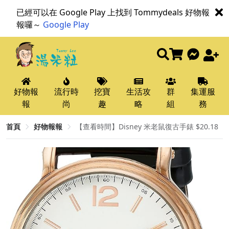
已經可以在 Google Play 上找到 Tommydeals 好物報
報囉～
Google Play
好物報
流行時
挖寶
生活攻
群
集運服
報
尚
趣
略
組
務
首頁
好物報報
【查看時間】Disney 米老鼠復古手錶 $20.18