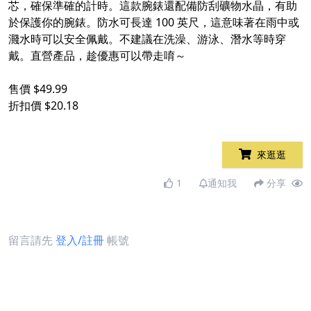
芯，確保準確的計時。這款腕錶還配備防刮礦物水晶，有助
於保護你的腕錶。防水可長達 100 英尺，這意味著在雨中或
濺水時可以安全佩戴。不建議在洗澡、游泳、潛水等時穿
戴。直營產品，趁優惠可以帶走唷～
售價 $49.99
折扣價 $20.18
來逛逛
1
通知我
分享
留言請先
登入/註冊
帳號