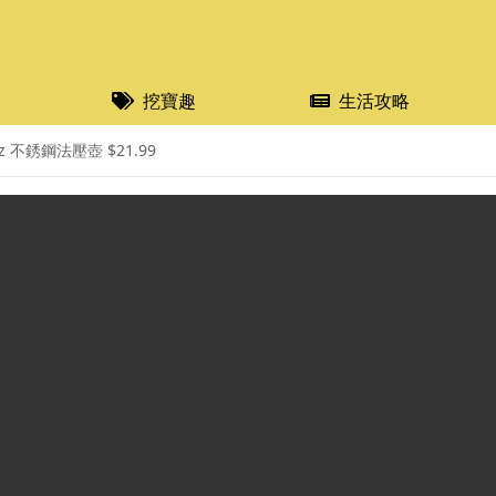
挖寶趣
生活攻略
z 不銹鋼法壓壺 $21.99