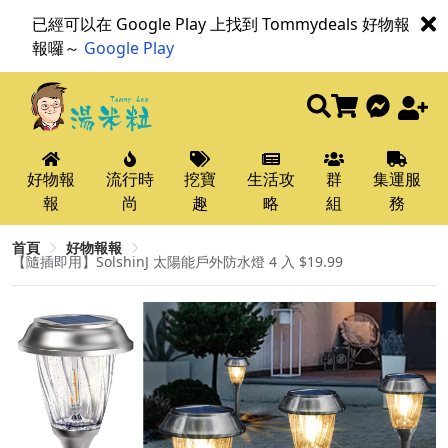
已經可以在 Google Play 上找到 Tommydeals 好物報
報囉～
Google Play
好物報
流行時
挖寶
生活攻
群
集運服
報
尚
趣
略
組
務
首頁
好物報報
【隨插即用】SolshinJ 太陽能戶外防水燈 4 入 $19.99