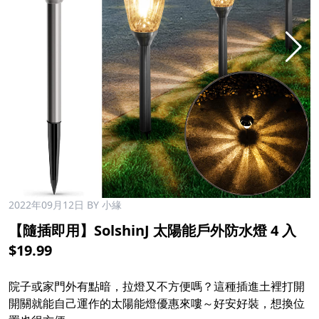
2022年09月12日
BY 小緣
【隨插即用】SolshinJ 太陽能戶外防水燈 4 入
$19.99
院子或家門外有點暗，拉燈又不方便嗎？這種插進土裡打開
開關就能自己運作的太陽能燈優惠來嘍～好安好裝，想換位