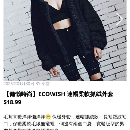
2023年01月30日
BY 小雪
【傭懶時尚】ECOWISH 連帽柔軟抓絨外套
$18.99
毛茸茸暖洋洋懶洋洋😁 保暖外套，連帽抓絨款，長袖羅紋袖
口，保暖柔軟毛絨無襯裡，側邊有兩個口袋，寬鬆版型的男