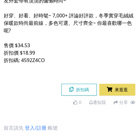
友外套帶有淡淡的慵懶時尚~
好穿、好看、好時髦~ 7,000+ 評論好評款，冬季實穿毛絨絨
保暖款時尚最前線，多色可選、尺寸齊全~ 你最喜歡哪一色
呢?
售價 $34.53
折扣價 $18.99
折扣碼: 4592Z4CO
折扣碼
來逛逛
0
通知我
分享
留言請先
登入/註冊
帳號