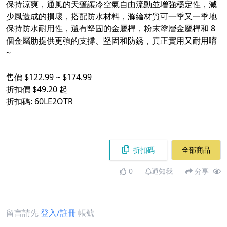
保持涼爽，通風的天篷讓冷空氣自由流動並增強穩定性，減
少風造成的損壞，搭配防水材料，滌綸材質可一季又一季地
保持防水耐用性，還有堅固的金屬桿，粉末塗層金屬桿和 8
個金屬肋提供更強的支撐、堅固和防銹，真正實用又耐用唷
~​
​ ​
售價 $122.99 ~ $174.99​
折扣價 $49.20 起​
折扣碼: 60LE2OTR​
​
折扣碼
全部商品
0
通知我
分享
留言請先
登入/註冊
帳號