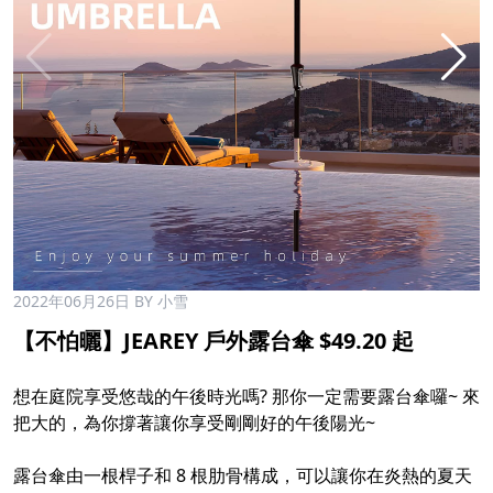
2022年06月26日
BY 小雪
【不怕曬】JEAREY 戶外露台傘 $49.20 起 ​
​
想在庭院享受悠哉的午後時光嗎? 那你一定需要露台傘囉~ 來
把大的，為你撐著讓你享受剛剛好的午後陽光~​
​
露台傘由一根桿子和 8 根肋骨構成，可以讓你在炎熱的夏天