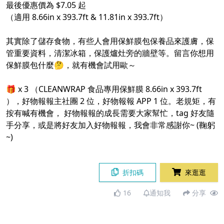
最後優惠價為 $7.05 起
（適用 8.66in x 393.7ft & 11.81in x 393.7ft）
其實除了儲存食物，有些人會用保鮮膜包保養品來護膚，保
管重要資料，清潔冰箱，保護爐灶旁的牆壁等。留言你想用
保鮮膜包什麼🤔，就有機會試用歐～
🎁 x 3 （CLEANWRAP 食品專用保鮮膜 8.66in x 393.7ft
），好物報報主社團 2 位，好物報報 APP 1 位。老規矩，有
按有喊有機會， 好物報報的成長需要大家幫忙，tag 好友隨
手分享，或是將好友加入好物報報，我會非常感謝你~ (鞠躬
~)
折扣碼
來逛逛
16
通知我
分享