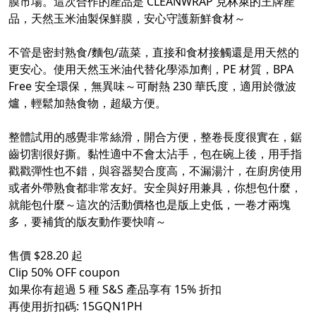
膜市場。這次合作的產品是 CLEANWRAP 克林萊的王牌產
品，天然玉米油製保鮮膜，安心守護新鮮食材～
不管是密封熟食/麵包/蔬菜，直接和食材接觸還是用天然的
更安心。使用天然玉米油代替化學添加劑，PE 材質，BPA
Free 安全環保，無異味～可耐熱 230 華氏度，適用於微波
爐，輕鬆加熱食物，超級方便。
整體試用的感覺非常絲滑，開合方便，整卷長度很實在，鋸
齒切割很好撕。黏性適中不會太沾手，包在碗上後，用手指
戳戳彈性也不錯，與容器契合度高，不漏湯汁，在廚房使用
或者外帶熟食都非常友好。安全與好用兼具，你想包什麼，
就能包什麼～這次的活動價格也是版上史低，一卷才兩塊
多，要補貨的版友動作要快唷～
售價 $28.20 起
Clip 50% OFF coupon
如果你有超過 5 種 S&S 產品享有 15% 折扣
再使用折扣碼: 15GQN1PH