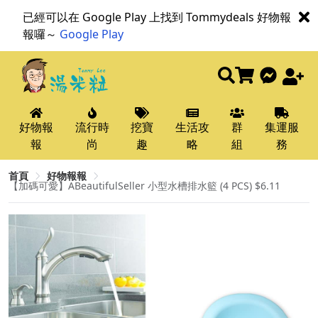
已經可以在 Google Play 上找到 Tommydeals 好物報
報囉～
Google Play
好物報
流行時
挖寶
生活攻
群
集運服
報
尚
趣
略
組
務
首頁
好物報報
【加碼可愛】ABeautifulSeller 小型水槽排水籃 (4 PCS) $6.11