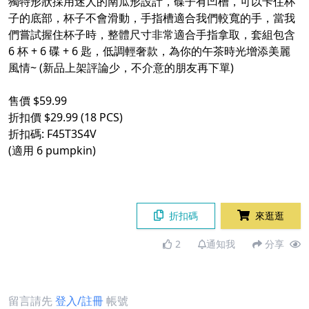
獨特形狀採用迷人的南瓜形設計，碟子有凹槽，可以卡住杯
子的底部，杯子不會滑動，手指槽適合我們較寬的手，當我
們嘗試握住杯子時，整體尺寸非常適合手指拿取，套組包含
6 杯 + 6 碟 + 6 匙，低調輕奢款，為你的午茶時光增添美麗
風情~ (新品上架評論少，不介意的朋友再下單)
售價 $59.99
折扣價 $29.99 (18 PCS)
折扣碼: F45T3S4V
(適用 6 pumpkin)
折扣碼
來逛逛
2
通知我
分享
留言請先
登入/註冊
帳號