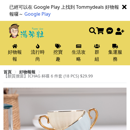
已經可以在 Google Play 上找到 Tommydeals 好物報
報囉～
Google Play
好物報
流行時
挖寶
生活攻
群
集運服
報
尚
趣
略
組
務
首頁
好物報報
【顏質擔當】ICHAG 杯碟 6 件套 (18 PCS) $29.99