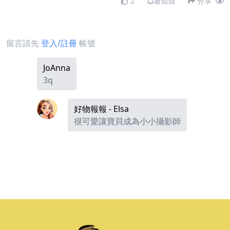
2
通知我
分享
留言請先
登入/註冊
帳號
JoAnna
3q
好物報報 - Elsa
很可愛讓寶貝成為小小攝影師