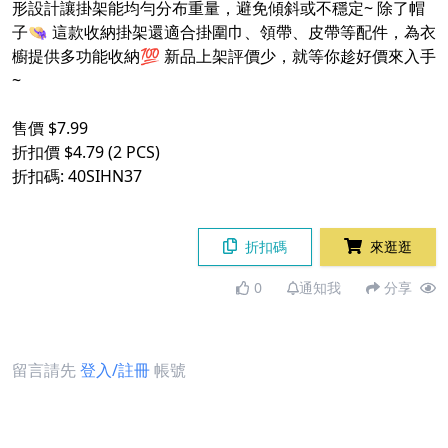
形設計讓掛架能均勻分布重量，避免傾斜或不穩定~ 除了帽
子👒 這款收納掛架還適合掛圍巾、領帶、皮帶等配件，為衣
櫥提供多功能收納💯 新品上架評價少，就等你趁好價來入手
~
售價 $7.99
折扣價 $4.79 (2 PCS)
折扣碼: 40SIHN37
折扣碼
來逛逛
0
通知我
分享
留言請先
登入/註冊
帳號