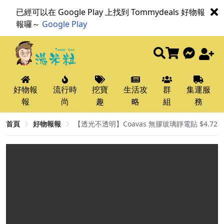
已經可以在 Google Play 上找到 Tommydeals 好物報
報囉～
Google Play
好物報
流行時
挖寶
生活攻
群
集運服
報
尚
趣
略
組
務
首頁
好物報報
【透光不透明】Coavas 無膠玻璃靜電貼 $4.72