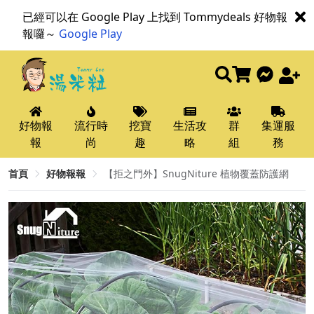
已經可以在 Google Play 上找到 Tommydeals 好物報
報囉～
Google Play
好物報
流行時
挖寶
生活攻
群
集運服
報
尚
趣
略
組
務
首頁
好物報報
【拒之門外】SnugNiture 植物覆蓋防護網