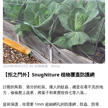
2024年06月27日
BY 好物報報 - Anna
【拒之門外】SnugNiture 植物覆蓋防護網
討厭的鳥類、過分的松鼠、擾人的蚊蟲，總是在看不見的地
方，偷偷爬上蔬果，將葉子和果實咬得七零八落...
提前保護，你需要 1mm 超細網孔的防護網，防蟲、防害、